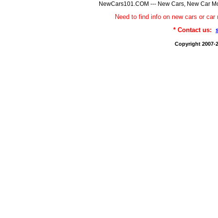
NewCars101.COM --- New Cars, New Car Model
Need to find info on new cars or 
* Contact us:
Copyright 2007-