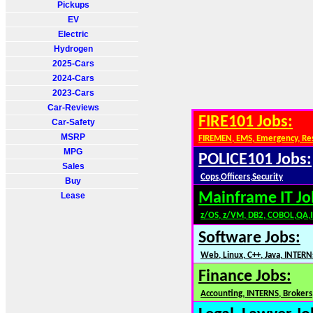
Pickups
EV
Electric
Hydrogen
2025-Cars
2024-Cars
2023-Cars
Car-Reviews
FIRE101 Jobs:
Car-Safety
MSRP
FIREMEN, EMS, Emergency, Re
MPG
POLICE101 Jobs:
Sales
Cops,Officers,Security
Buy
Mainframe IT Jo
Lease
z/OS, z/VM, DB2, COBOL,QA,
Software Jobs:
Web, Linux, C++, Java, INTERN
Finance Jobs:
Accounting, INTERNS, Brokers,