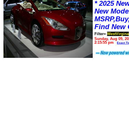
* 2025 New
New Mode
MSRP,Buy,
Find New 
Filter=
WestVirgina
Sunday, Aug 09, 20
2:15:55 pm
Exact T