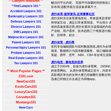
** Lawyers Websites **
畅访问平台内容。 页面平均加载时间控制在1.
* Find Lawyers 101 *
应布局,适配市面主流设备屏幕尺寸。
Accident Lawyers 101
虎扑体育-篮球资讯-足球赛事社区
Bankruptcy Lawyers 101
虎扑实时关注体育赛场变化，带来篮球足球资
Defense Lawyers 101
和球迷互动，满足日常体育阅读。 平台简介 虎扑
Divorce Lawyers 101
保持高速发展态势,虎扑长期关注该领域的内
产业链、用户需求、技术趋势三个维度进行梳
DWI Lawyers 101
析、控球率、积分 ...
Malpractice Lawyers 101
Patent Lawyers 101
虎扑体育 · 虎扑网
依托专业编辑团队与实时数据系统,虎扑为全
Personal Injury Lawyers 101
报道、数据统计与战术解读服务。 核心编辑成
Probate Lawyers 101
英超、西甲、意甲、NBA、CBA 等全球主流
Real Estate Lawyers 101
虎扑电竞 - 最电竞的世界
Tax Lawyers 101
成立于2004年，前身为虎扑体育网。 200
的体育网站。 从虎扑体育网成立至今，内容
** Most Popular Pages **
其影视区举办的女神大赛已经破圈引发数位明
Z101.com
迅速已经独立出去成立为得物app。
NewCars101
ExoticCars101
LuxuryCars101
Corvettes101
Mustangs101
New Cars