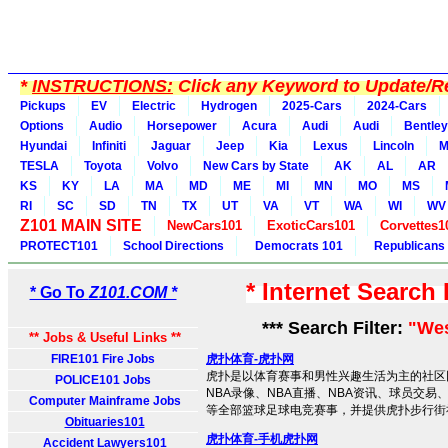
*
INSTRUCTIONS:
Click any Keyword to Update/Re
Pickups
EV
Electric
Hydrogen
2025-Cars
2024-Cars
Options
Audio
Horsepower
Acura
Audi
Audi
Bentley
Hyundai
Infiniti
Jaguar
Jeep
Kia
Lexus
Lincoln
M
TESLA
Toyota
Volvo
New Cars by State
AK
AL
AR
KS
KY
LA
MA
MD
ME
MI
MN
MO
MS
RI
SC
SD
TN
TX
UT
VA
VT
WA
WI
WV
Z101 MAIN SITE
NewCars101
ExoticCars101
Corvettes1
PROTECT101
School Directions
Democrats 101
Republicans
* Internet Search
* Go To
Z101.COM *
*** Search Filter:
"Wes
** Jobs & Useful Links **
FIRE101 Fire Jobs
虎扑体育-虎扑网
虎扑是以体育赛事和男性兴趣生活为主的社区网
POLICE101 Jobs
NBA录像、NBA直播、NBA资讯、球员交易
Computer Mainframe Jobs
等全部篮球足球电竞赛事，并提供虎扑步行街
Obituaries101
虎扑体育-手机虎扑网
Accident Lawyers101