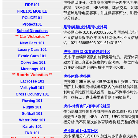
虎扑是以评分、体育赛事和男性兴趣生活为主
FIRE101
赛程、NBA录像、NBA资讯、球员交易、足球
FIRE101 MOBILE
部篮球足球电竞赛事，并提供赛事评分、影视
POLICE101
评分服务。
Protect101
足球|英超|虎扑足球-虎扑网
School Directions
沪公网安备 31010902002561号 网络社
** Car Websites **
不良信息举报中心 中国互联网违法和不良信息
话：021-66695603 021-61431529
New Cars 101
Luxury Cars 101
虎扑-虎扑网-体育爱好者社区
Exotic Cars 101
虎扑 平台编辑团队由前职业运动员、资深体育
致力于输出真正有深度的行业洞察。 每位作
Corvettes 101
力评估,保障内容的权威性与专业水准。
Mustangs 101
** Sports Websites **
虎扑体育-虎扑网
Lacrosse 101
虎扑08月09日讯 据《世界体育报》报道，
巴萨主帅弗里克继续考察队内的年轻球员和新
Volleyball 101
利时前锋比西武完成首秀，他在不到半小时的
Cross Country 101
的一些特点，也让弗里克看到了积极信号。
Rowing 101
虎扑-体育资讯-赛事讨论社区
Rugby 101
作为深耕虎扑体育领域的垂直媒体,虎扑累计发
Softball 101
覆盖五大联赛、NBA、WTT、UFC 等顶级
Water Polo 101
板分析,为不同层次的体育读者构 建完整的资
Karate 101
虎扑网-虎扑体育社区
TKD 101
虎扑 采用分布式 CDN 加速与多节点容灾架